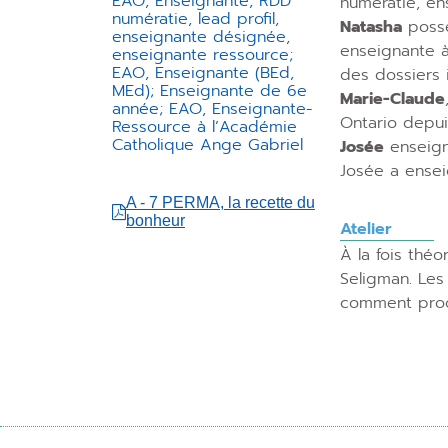
EAO, Enseignante, RDD
numératie, en
numératie, lead profil,
Natasha
possè
enseignante désignée,
enseignante à 
enseignante ressource;
EAO, Enseignante (BEd,
des dossiers 
MEd); Enseignante de 6e
Marie-Claude
année; EAO, Enseignante-
Ontario depuis
Ressource à l’Académie
Catholique Ange Gabriel
Josée
enseign
Josée a ensei
A - 7 PERMA, la recette du
bonheur
Atelier
À la fois thé
Seligman. Les 
comment procé