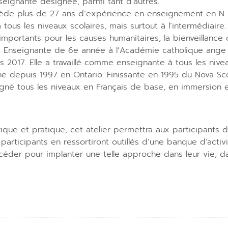
seignante désignée, parmi tant d’autres.
de plus de 27 ans d’expérience en enseignement en N-É e
tous les niveaux scolaires, mais surtout à l’intermédiaire. 
importants pour les causes humanitaires, la bienveillance 
, Enseignante de 6e année à l’Académie catholique ange G
 2017. Elle a travaillé comme enseignante à tous les nivea
e depuis 1997 en Ontario. Finissante en 1995 du Nova Sco
gné tous les niveaux en Français de base, en immersion 
orique et pratique, cet atelier permettra aux participan
participants en ressortiront outillés d’une banque d’activ
der pour implanter une telle approche dans leur vie, dan