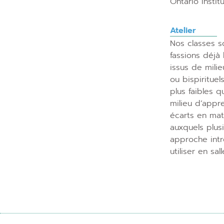
Ontario Instit
Atelier
Nos classes so
fassions déjà
issus de milie
ou bispirituel
plus faibles q
milieu d’appre
écarts en mat
auxquels plusi
approche intr
utiliser en sal