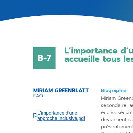
L’importance d’
B-7
accueille tous le
MIRIAM GREENBLATT
Biographie
EAO
Miriam Greenb
secondaire, a
écoles sécurit
L'importance d'une
approche inclusive.pdf
deviennent des
présentement